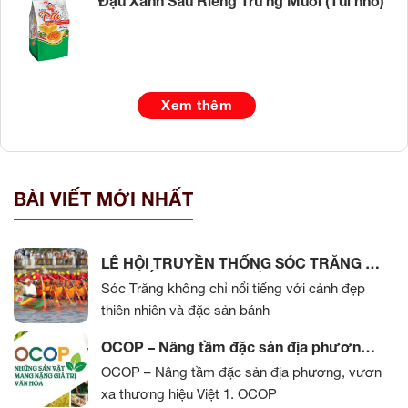
Đậu Xanh Sầu Riêng Trứng Muối (Túi nhỏ)
Xem thêm
BÀI VIẾT MỚI NHẤT
LỄ HỘI TRUYỀN THỐNG SÓC TRĂNG –
BẢN SẮC VĂN HÓA MIỀN TÂY
Sóc Trăng không chỉ nổi tiếng với cảnh đẹp
thiên nhiên và đặc sản bánh
OCOP – Nâng tầm đặc sản địa phương,
vươn xa thương hiệu Việt
OCOP – Nâng tầm đặc sản địa phương, vươn
xa thương hiệu Việt 1. OCOP